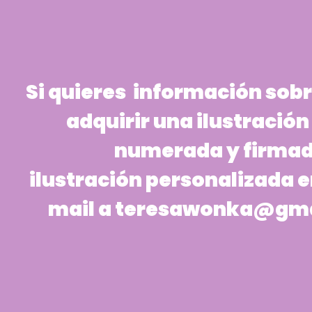
Si quieres información sob
adquirir una ilustraci
numerada y firmad
ilustración personalizada 
mail a
teresawonka@gma