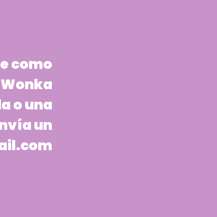
re como
ón Wonka
a o una
envía un
il.com