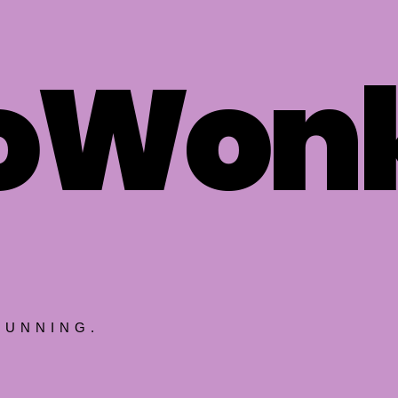
ioWon
TUNNING.