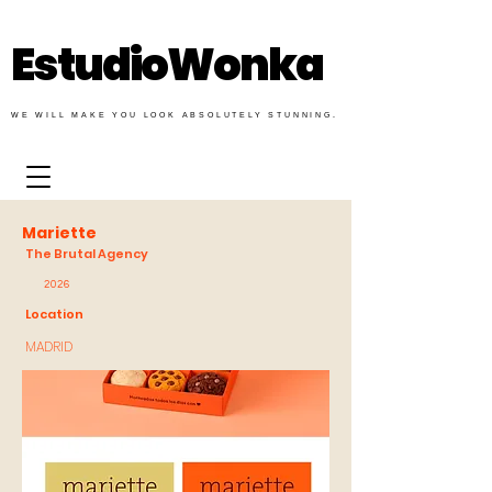
EstudioWonka
WE WILL MAKE YOU LOOK ABSOLUTELY STUNNING.
Mariette
The Brutal Agency
2026
Location
MADRID